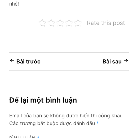
nhé!
Rate this post
Điều
Bài trước
Bài sau
hướng
bài
viết
Để lại một bình luận
Email của bạn sẽ không được hiển thị công khai.
Các trường bắt buộc được đánh dấu
*
BÌNH LUẬN
*