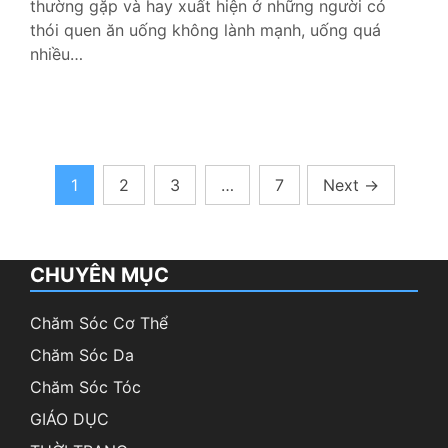
thường gặp và hay xuất hiện ở những người có
thói quen ăn uống không lành mạnh, uống quá
nhiều…
Phân
1
2
3
…
7
Next
→
trang
bài
CHUYÊN MỤC
viết
Chăm Sóc Cơ Thể
Chăm Sóc Da
Chăm Sóc Tóc
GIÁO DỤC