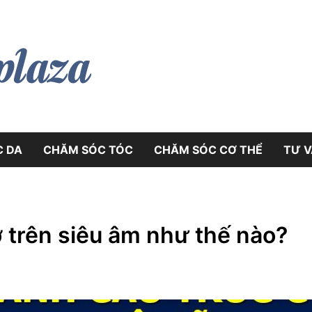
myphamplaza.vn
myphamplaz
C DA
CHĂM SÓC TÓC
CHĂM SÓC CƠ THỂ
TƯ VÂ
 trên siêu âm như thế nào?