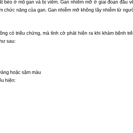
t béo ở mô gan và bị viêm. Gan nhiễm mỡ ở giai đoạn đầu về 
iảm chức năng của gan. Gan nhiễm mỡ không lây nhiễm từ ngườ
g có triệu chứng, mà tình cờ phát hiện ra khi khám bệnh tr
như sau:
u vàng hoặc sậm màu
ểu hiện: