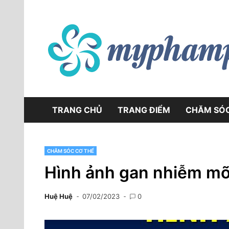
Skip
to
content
TRANG CHỦ
TRANG ĐIỂM
CHĂM SÓ
CHĂM SÓC CƠ THỂ
Hình ảnh gan nhiễm mỡ
Huệ Huệ
07/02/2023
0