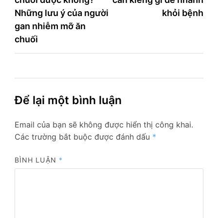
hướng
Những lưu ý của người
khỏi bệnh
bài
gan nhiễm mỡ ăn
viết
chuối
Để lại một bình luận
Email của bạn sẽ không được hiển thị công khai.
Các trường bắt buộc được đánh dấu
*
BÌNH LUẬN
*