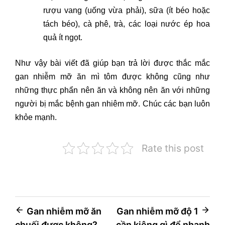
rượu vang (uống vừa phải), sữa (ít béo hoặc
tách béo), cà phê, trà, các loại nước ép hoa
quả ít ngọt.
Như vậy bài viết đã giúp bạn trả lời được thắc mắc
gan nhiễm mỡ ăn mì tôm được không cũng như
những thực phẩn nên ăn và không nên ăn với những
người bị mắc bệnh gan nhiêm mỡ. Chúc các bạn luôn
khỏe mạnh.
Rate this post
Điều
Gan nhiễm mỡ ăn
Gan nhiễm mỡ độ 1
chuối được không?
cần kiêng gì để nhanh