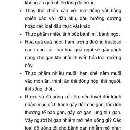
không ăn quá nhiều lòng đỏ trứng.
Thay thế chiên xào với mỡ động vật bằng
chiên xào với dầu oliu, dầu hướng dương
hoặc các loại dầu thực vật khác
Thực phẩm nhiều tinh bột: bánh mì, bánh ngọt
Hoa quả quá ngọt: hàm lượng đường fructose
cao trong các loại hoa quả ngọt sẽ gây gánh
nặng cho gan khi phải chuyển hóa loại đường
này.
Thực phẩm nhiều muối: hạn chế nêm muối
vào món ăn, tránh ăn thịt đóng hộp, thịt nguội,
thịt xông khói…
Rượu và đồ uống có cồn: nên tuyệt đối tránh
nhằm mục đích tránh gây độc cho gan, làm tổn
thương tế bào gan, gây xơ gan, ung thư gan.
Vậy người bị gan nhiễm mỡ nên uống gì? Các
loại đồ uống tốt cho bệnh gan nhiễm mỡ như: