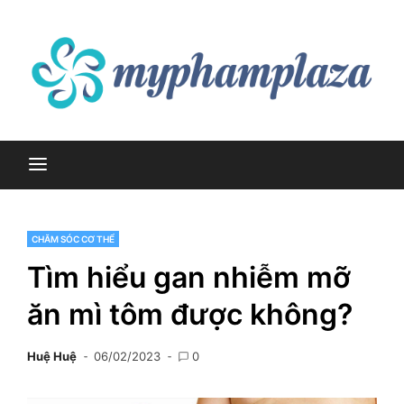
Skip
to
content
myphamplaza.vn
myphamplaza.vn
CHĂM SÓC CƠ THỂ
Tìm hiểu gan nhiễm mỡ
ăn mì tôm được không?
Huệ Huệ
06/02/2023
0