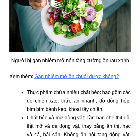
Người bị gan nhiễm mỡ nên tăng cường ăn rau xanh
Xem thêm:
Gan nhiễm mỡ ăn chuối được không?
Thực phẩm chứa nhiều chất béo: bao gồm các
đồ chiên xào, thức ăn nhanh, đồ đóng hộp,
bim bim bánh kẹo, khoai tây chiên.
Chất béo và mỡ động vật: cần hạn chế thịt đỏ,
thịt mỡ và da động vật, thay bằng ăn thịt nạc
và cá, hải sản. Không ăn nội tạng động vật,