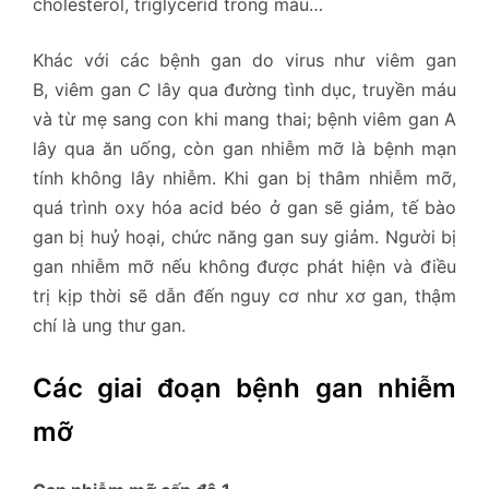
cholesterol, triglycerid trong máu…
Khác với các bệnh gan do virus như viêm gan
B, viêm gan
C
lây qua đường tình dục, truyền máu
và từ mẹ sang con khi mang thai; bệnh viêm gan A
lây qua ăn uống, còn gan nhiễm mỡ là bệnh mạn
tính không lây nhiễm. Khi gan bị thâm nhiễm mỡ,
quá trình oxy hóa acid béo ở gan sẽ giảm, tế bào
gan bị huỷ hoại, chức năng gan suy giảm. Người bị
gan nhiễm mỡ nếu không được phát hiện và điều
trị kịp thời sẽ dẫn đến nguy cơ như xơ gan, thậm
chí là ung thư gan.
Các giai đoạn bệnh gan nhiễm
mỡ