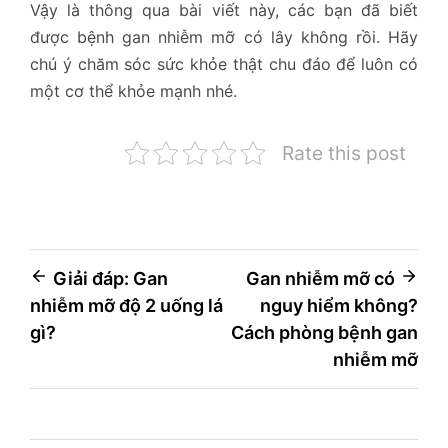
Vậy là thông qua bài viết này, các bạn đã biết
được bệnh gan nhiễm mỡ có lây không rồi. Hãy
chú ý chăm sóc sức khỏe thật chu đáo để luôn có
một cơ thể khỏe mạnh nhé.
Rate this post
Điều
Giải đáp: Gan
Gan nhiễm mỡ có
nhiễm mỡ độ 2 uống lá
nguy hiểm không?
hướng
gì?
Cách phòng bệnh gan
bài
nhiễm mỡ
viết