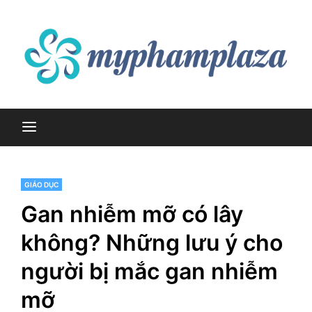
Skip
to
content
myphamplaza.vn
myphamplaza.vn
GIÁO DỤC
Gan nhiễm mỡ có lây
không? Những lưu ý cho
người bị mắc gan nhiễm
mỡ