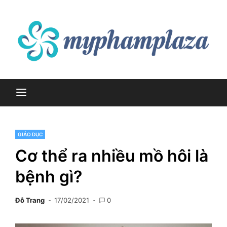
Skip
to
content
myphamplaza.vn
myphamplaza.vn
GIÁO DỤC
Cơ thể ra nhiều mồ hôi là
bệnh gì?
Đỗ Trang
17/02/2021
0