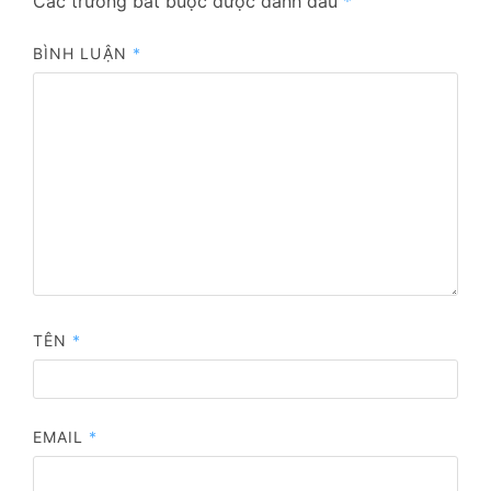
Các trường bắt buộc được đánh dấu
*
BÌNH LUẬN
*
TÊN
*
EMAIL
*