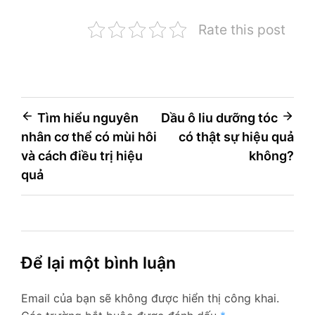
Rate this post
Điều
Tìm hiểu nguyên
Dầu ô liu dưỡng tóc
nhân cơ thể có mùi hôi
có thật sự hiệu quả
hướng
và cách điều trị hiệu
không?
bài
quả
viết
Để lại một bình luận
Email của bạn sẽ không được hiển thị công khai.