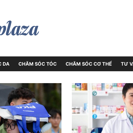
myphamplaza.vn
myphamplaz
C DA
CHĂM SÓC TÓC
CHĂM SÓC CƠ THỂ
TƯ VÂ