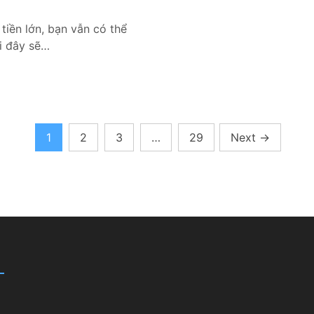
số tiền lớn, bạn vẫn có thể
́i đây sẽ…
1
2
3
…
29
Next
→