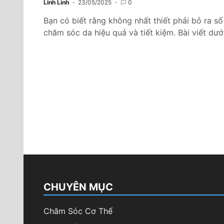
Linh Linh
23/05/2025
0
Bạn có biết rằng không nhất thiết phải bỏ ra 
chăm sóc da hiệu quả và tiết kiệm. Bài viết dươ
Phân
trang
bài
viết
CHUYÊN MỤC
Chăm Sóc Cơ Thể