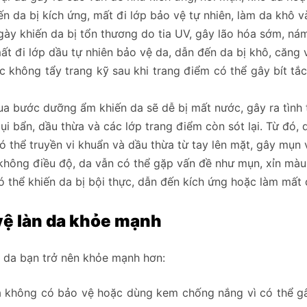
n da bị kích ứng, mất đi lớp bảo vệ tự nhiên, làm da khô v
 khiến da bị tổn thương do tia UV, gây lão hóa sớm, nám,
t đi lớp dầu tự nhiên bảo vệ da, dẫn đến da bị khô, căng v
hông tẩy trang kỹ sau khi trang điểm có thể gây bít tắc
 bước dưỡng ẩm khiến da sẽ dễ bị mất nước, gây ra tình t
ụi bẩn, dầu thừa và các lớp trang điểm còn sót lại. Từ đó,
 thể truyền vi khuẩn và dầu thừa từ tay lên mặt, gây mụn 
không điều độ, da vẫn có thể gặp vấn đề như mụn, xỉn màu
 thể khiến da bị bội thực, dẫn đến kích ứng hoặc làm mất 
vệ làn da khỏe mạnh
n da bạn trở nên khỏe mạnh hơn:
mà không có bảo vệ hoặc dùng kem chống nắng vì có thể gâ