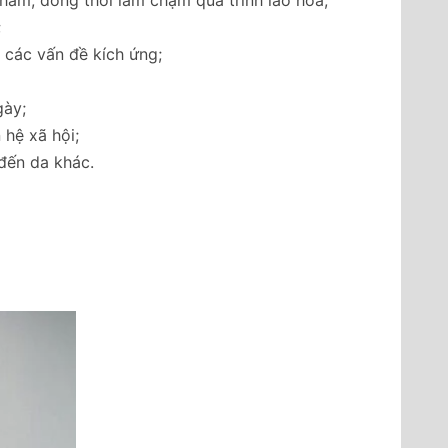
;
 các vấn đề kích ứng;
gày;
 hệ xã hội;
đến da khác.