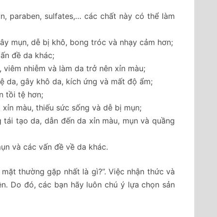
 paraben, sulfates,… các chất này có thể làm
gây mụn, dễ bị khô, bong tróc và nhạy cảm hơn;
ấn đề da khác;
n, viêm nhiễm và làm da trở nên xỉn màu;
vệ da, gây khô da, kích ứng và mất độ ẩm;
 tồi tệ hơn;
 xỉn màu, thiếu sức sống và dễ bị mụn;
g tái tạo da, dẫn đến da xỉn màu, mụn và quầng
mụn và các vấn đề về da khác.
 mặt thường gặp nhất là gì?”. Việc nhận thức và
ên. Do đó, các bạn hãy luôn chú ý lựa chọn sản