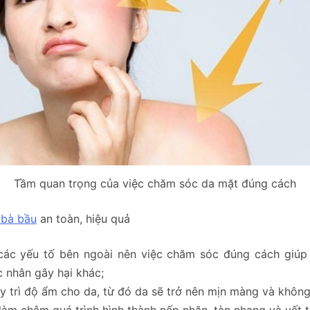
Tầm quan trọng của việc chăm sóc da mặt đúng cách
 bà bầu
an toàn, hiệu quả
 các yếu tố bên ngoài nên việc chăm sóc đúng cách giúp
c nhân gây hại khác;
trì độ ẩm cho da, từ đó da sẽ trở nên mịn màng và không 
m chậm quá trình hình thành nếp nhăn, tàn nhang và vết t