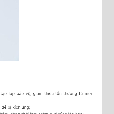
 tạo lớp bảo vệ, giảm thiểu tổn thương từ môi
dễ bị kích ứng;
hâm, đồng thời làm chậm quá trình lão hóa;