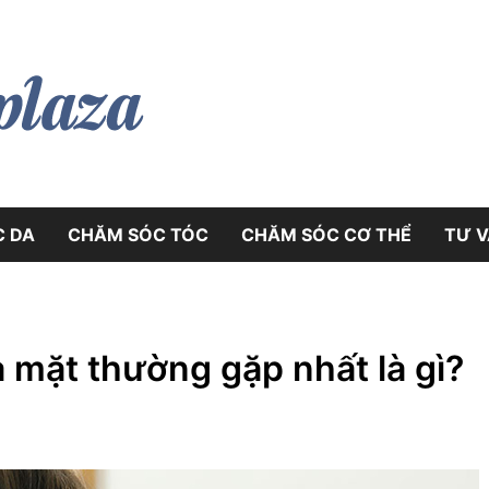
myphamplaza.vn
myphamplaz
C DA
CHĂM SÓC TÓC
CHĂM SÓC CƠ THỂ
TƯ VÂ
a mặt thường gặp nhất là gì?