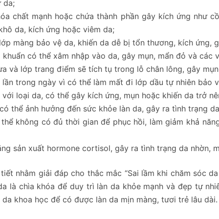
 da;
óa chất mạnh hoặc chứa thành phần gây kích ứng như cồn,
 khô da, kích ứng hoặc viêm da;
lớp màng bảo vệ da, khiến da dễ bị tổn thương, kích ứng, 
i khuẩn có thể xâm nhập vào da, gây mụn, mẩn đỏ và các v
ừa và lớp trang điểm sẽ tích tụ trong lỗ chân lông, gây mụ
lần trong ngày vì có thể làm mất đi lớp dầu tự nhiên bảo 
i loại da, có thể gây kích ứng, mụn hoặc khiến da trở nên
ó thể ảnh hưởng đến sức khỏe làn da, gây ra tình trạng da
 thể không có đủ thời gian để phục hồi, làm giảm khả năn
ng sản xuất hormone cortisol, gây ra tình trạng da nhờn, 
i tiết nhằm giải đáp cho thắc mắc “Sai lầm khi chăm sóc da
da là chìa khóa để duy trì làn da khỏe mạnh và đẹp tự nhi
a khoa học để có được làn da mịn màng, tươi trẻ lâu dài.