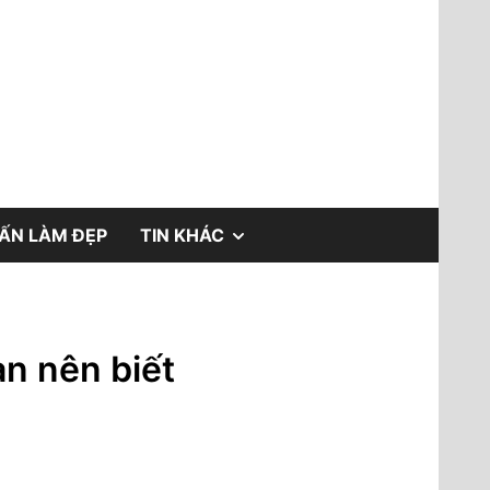
a.vn
SHOW
́N LÀM ĐẸP
TIN KHÁC
SUB
MENU
n nên biết