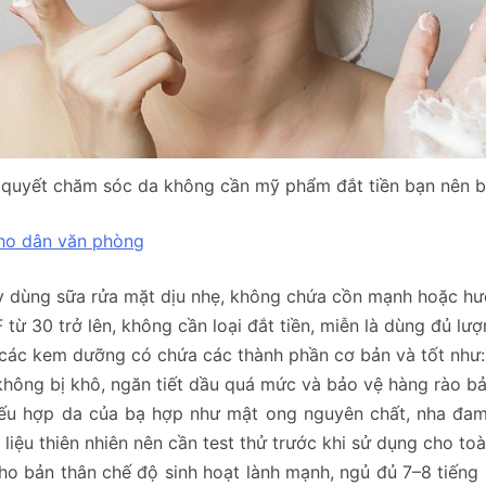
 quyết chăm sóc da không cần mỹ phẩm đắt tiền bạn nên bi
cho dân văn phòng
ãy dùng sữa rửa mặt dịu nhẹ, không chứa cồn mạnh hoặc hươ
ừ 30 trở lên, không cần loại đắt tiền, miễn là dùng đủ lư
ác kem dưỡng có chứa các thành phần cơ bản và tốt như: g
 không bị khô, ngăn tiết dầu quá mức và bảo vệ hàng rào bả
ếu hợp da của bạ hợp như mật ong nguyên chất, nha đam, d
u thiên nhiên nên cần test thử trước khi sử dụng cho toà
cho bản thân chế độ sinh hoạt lành mạnh, ngủ đủ 7–8 tiếng mỗ