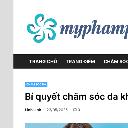
Skip
to
content
TRANG CHỦ
TRANG ĐIỂM
CHĂM SÓ
CHĂM SÓC DA
Bí quyết chăm sóc da kh
Linh Linh
23/05/2025
0