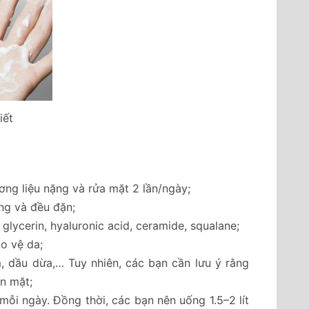
ết
ng liệu nặng và rửa mặt 2 lần/ngày;
ợng và đều đặn;
lycerin, hyaluronic acid, ceramide, squalane;
o vệ da;
ầu dừa,… Tuy nhiên, các bạn cần lưu ý rằng
n mặt;
i ngày. Đồng thời, các bạn nên uống 1.5–2 lít