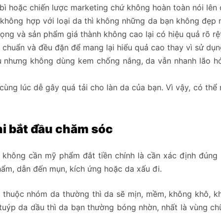
 bì hoặc chiến lược marketing chứ không hoàn toàn nói lên 
không hợp với loại da thì không những da bạn không đẹp m
rọng và sản phẩm giá thành không cao lại có hiệu quả rõ rệ
chuẩn và đều đặn để mang lại hiểu quả cao thay vì sử d
nhưng không dùng kem chống nắng, da vẫn nhanh lão hóa v
 lúc dễ gây quá tải cho làn da của bạn. Vì vậy, có thể
hi bắt đầu chăm sóc
a không cần mỹ phẩm đắt tiền chính là cần xác định đú
hẩm, dẫn đến mụn, kích ứng hoặc da xấu đi.
̣n thuộc nhóm da thường thì da sẽ mịn, mềm, không khô, 
uýp da dầu thì da bạn thường bóng nhờn, nhất là vùng c