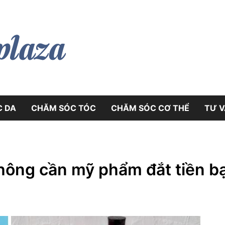
myphamplaza.vn
myphamplaz
C DA
CHĂM SÓC TÓC
CHĂM SÓC CƠ THỂ
TƯ VÂ
ông cần mỹ phẩm đắt tiền bạ