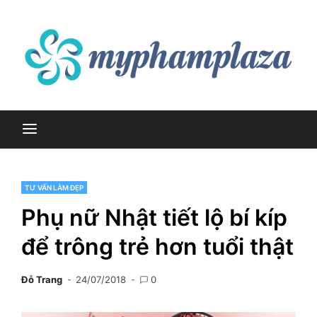
Skip
to
content
myphamplaza.vn
myphamplaza.vn
TƯ VẤN LÀM ĐẸP
Phụ nữ Nhật tiết lộ bí kíp
để trông trẻ hơn tuổi thật
Đỗ Trang
24/07/2018
0