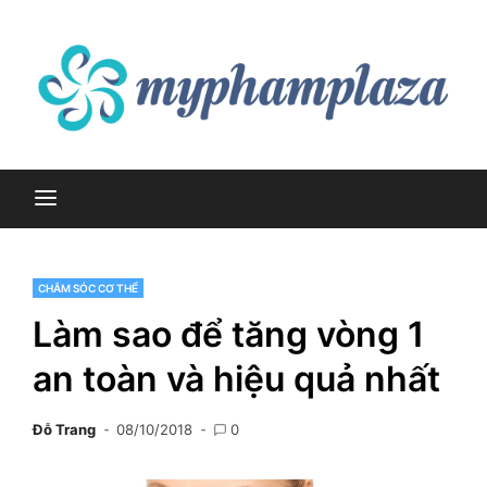
Skip
to
content
myphamplaza.vn
myphamplaza.vn
CHĂM SÓC CƠ THỂ
Làm sao để tăng vòng 1
an toàn và hiệu quả nhất
Đỗ Trang
08/10/2018
0