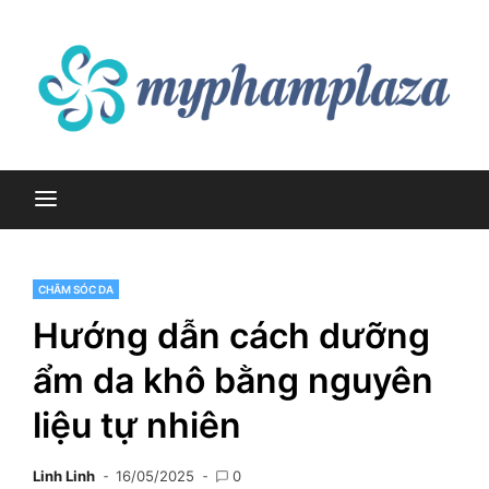
Skip
to
content
myphamplaza.vn
myphamplaza.vn
CHĂM SÓC DA
Hướng dẫn cách dưỡng
ẩm da khô bằng nguyên
liệu tự nhiên
Linh Linh
16/05/2025
0