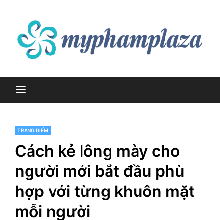
Skip
to
content
myphamplaza.vn
myphamplaza.vn
TRANG ĐIỂM
Cách kẻ lông mày cho
người mới bắt đầu phù
hợp với từng khuôn mặt
mỗi người