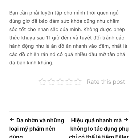
Bạn cần phải luyện tập cho mình thói quen ngủ
đúng giờ để bảo đảm sức khỏe cũng như chăm
sóc tốt cho nhan sắc của mình. Không được phép
thức khuya sau 11 giờ đêm và tuyệt đối tránh các
hành động như là ăn đồ ăn nhanh vào đêm, nhất là
các đồ chiên rán nó có quá nhiều dầu mỡ tàn phá
da bạn kinh khủng.
Rate this post
Điều
Da nhờn và những
Hiệu quả nhanh mà
loại mỹ phẩm nên
không lo tác dụng phụ
hướng
dùng
chỉ có thể là tiêm Filler