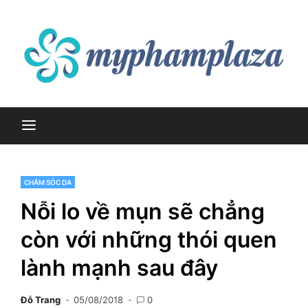
Skip
to
content
myphamplaza.vn
myphamplaza.vn
CHĂM SÓC DA
Nỗi lo về mụn sẽ chẳng
còn với những thói quen
lành mạnh sau đây
Đỗ Trang
05/08/2018
0