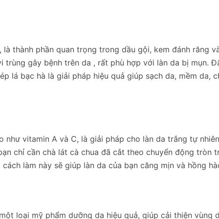
 là thành phần quan trọng trong dầu gội, kem đánh răng v
 trùng gây bệnh trên da , rất phù hợp với làn da bị mụn. Đ
 ép lá bạc hà là giải pháp hiệu quả giúp sạch da, mềm da, 
như vitamin A và C, là giải pháp cho làn da trắng tự nhiê
bạn chỉ cần chà lát cà chua đã cắt theo chuyển động tròn 
với cách làm này sẽ giúp làn da của bạn căng mịn và hồng hà
 một loại mỹ phẩm dưỡng da hiệu quả, giúp cải thiện vùng 