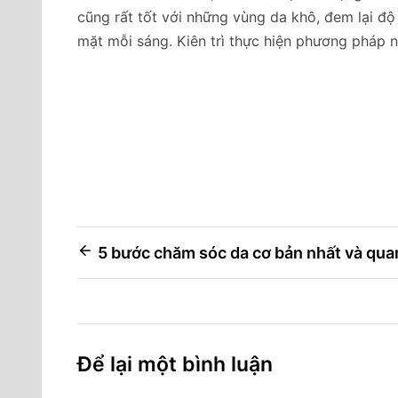
cũng rất tốt với những vùng da khô, đem lại đ
mặt mỗi sáng. Kiên trì thực hiện phương pháp n
Điều
5 bước chăm sóc da cơ bản nhất và quan
hướng
bài
viết
Để lại một bình luận