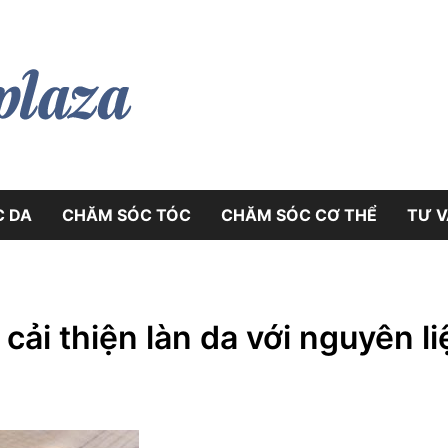
myphamplaza.vn
myphamplaz
C DA
CHĂM SÓC TÓC
CHĂM SÓC CƠ THỂ
TƯ VÂ
 cải thiện làn da với nguyên l