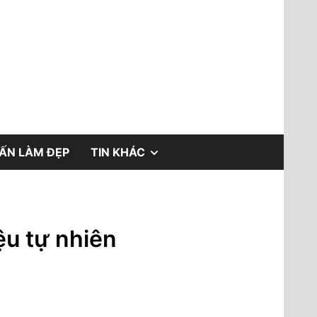
a.vn
SHOW
́N LÀM ĐẸP
TIN KHÁC
SUB
MENU
iệu tự nhiên