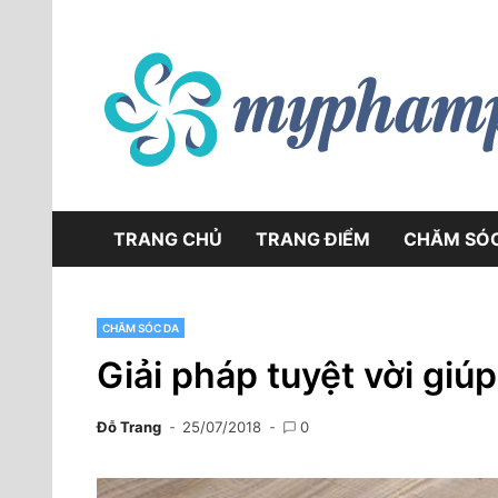
Skip
to
content
TRANG CHỦ
TRANG ĐIỂM
CHĂM SÓ
CHĂM SÓC DA
Giải pháp tuyệt vời giúp
Đỗ Trang
25/07/2018
0