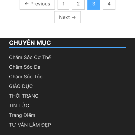
Phân
←
Previous
1
2
3
4
trang
Next
→
bài
viết
CHUYÊN MỤC
Chăm Sóc Cơ Thể
Chăm Sóc Da
Chăm Sóc Tóc
GIÁO DỤC
THỜI TRANG
TIN TỨC
Trang Điểm
TƯ VẤN LÀM ĐẸP