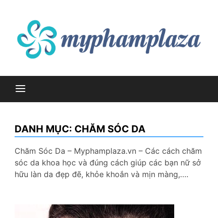
Skip
to
content
myphamplaza.vn
myphamplaza.vn
DANH MỤC:
CHĂM SÓC DA
Chăm Sóc Da – Myphamplaza.vn – Các cách chăm
sóc da khoa học và đúng cách giúp các bạn nữ sở
hữu làn da đẹp đẽ, khỏe khoắn và mịn màng,….